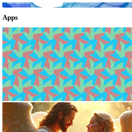
CloudScripting
Apps